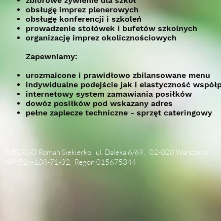
zbiorowe żywienie dla szkół
obsługę imprez plenerowych
obsługę konferencji i szkoleń
prowadzenie stołówek i bufetów szkolnych
organizację imprez okolicznościowych
Zapewniamy:
urozmaicone i prawidłowo zbilansowane menu
indywidualne podejście jak i elastyczność współ
internetowy system zamawiania posiłków
dowóz posiłków pod wskazany adres
pełne zaplecze techniczne - sprzęt cateringowy
INTERGO Roman Siekierko, ul. Daleka 6/69, 02-020 Warszawa
NIP 526-108-71-32, Regon 015675344