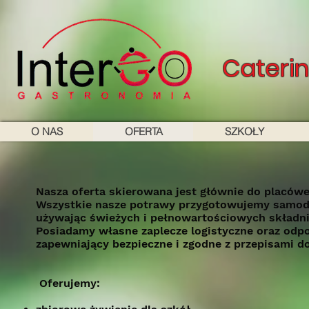
Cateri
O NAS
OFERTA
SZKOŁY
Nasza oferta skierowana jest głównie do placów
Wszystkie nasze potrawy przygotowujemy samodz
używając świeżych i pełnowartościowych składn
Posiadamy własne zaplecze logistyczne oraz odp
zapewniający bezpieczne i zgodne z przepisami d
Oferujemy: