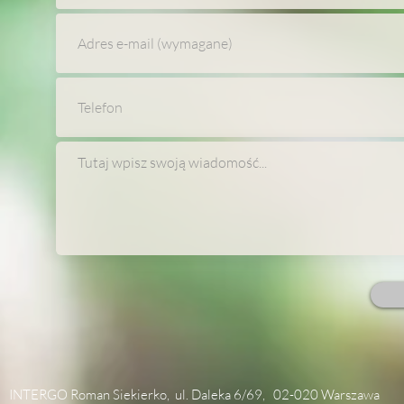
INTERGO Roman Siekierko, ul. Daleka 6/69, 02-020 Warszawa